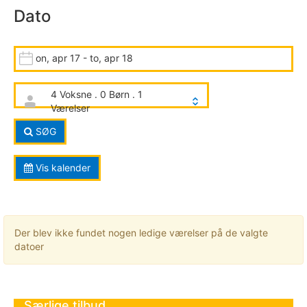
Dato
on, apr 17 - to, apr 18
4 Voksne . 0 Børn . 1
Værelser
SØG
Vis kalender
Der blev ikke fundet nogen ledige værelser på de valgte
datoer
Særlige tilbud