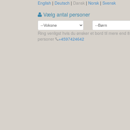
English
|
Deutsch
|
Dansk
|
Norsk
|
Svensk
Vælg antal personer
Ring venligst hvis du ønsker et bord til mere end 8
personer
+4597424642