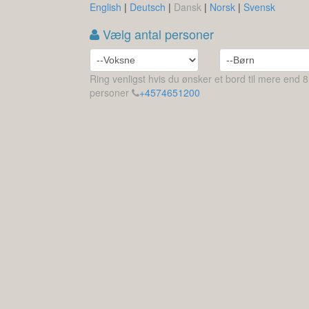
English
|
Deutsch
|
Dansk
|
Norsk
|
Svensk
Vælg antal personer
Ring venligst hvis du ønsker et bord til mere end 8
personer
+4574651200