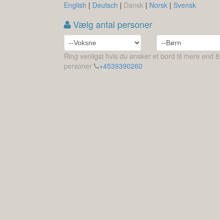
English
|
Deutsch
|
Dansk
|
Norsk
|
Svensk
Vælg antal personer
Ring venligst hvis du ønsker et bord til mere end 8
personer
+4539390260